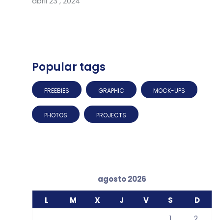
abril 23 , 2024
Popular tags
FREEBIES
GRAPHIC
MOCK-UPS
PHOTOS
PROJECTS
agosto 2026
L
M
X
J
V
S
D
1
2