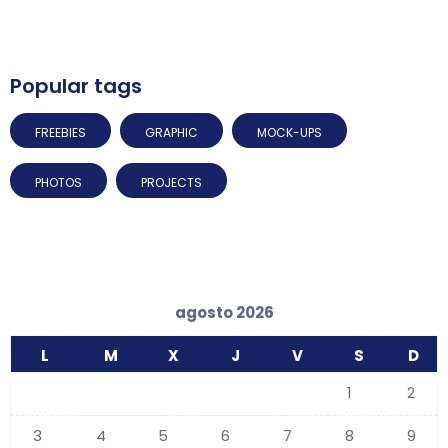
Popular tags
FREEBIES
GRAPHIC
MOCK-UPS
PHOTOS
PROJECTS
agosto 2026
L
M
X
J
V
S
D
1
2
3
4
5
6
7
8
9