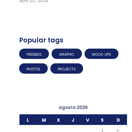
abril 23 , 2024
Popular tags
FREEBIES
GRAPHIC
MOCK-UPS
PHOTOS
PROJECTS
agosto 2026
L
M
X
J
V
S
D
1
2